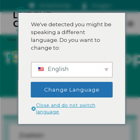
Winkelmandje
Inloggen
We've detected you might be
speaking a different
language. Do you want to
Deze website maakt gebruik van cookies.
Privacyverklaring
change to:
Themaworksho
Alleen functioneel
Alles accepteren
Familie
English
Change Language
Close and do not switch
language
Zoeken