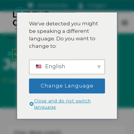
Winkelmandje
Inloggen
We've detected you might
be speaking a different
language. Do you want to
Deze website maakt gebruik van cookies.
Privacyverklaring
change to:
Alleen functioneel
Alles accepteren
Jessica Nys
English
Locatie:
Limburg (BE)
Change Language
Close and do not switch
language
Over deze coach