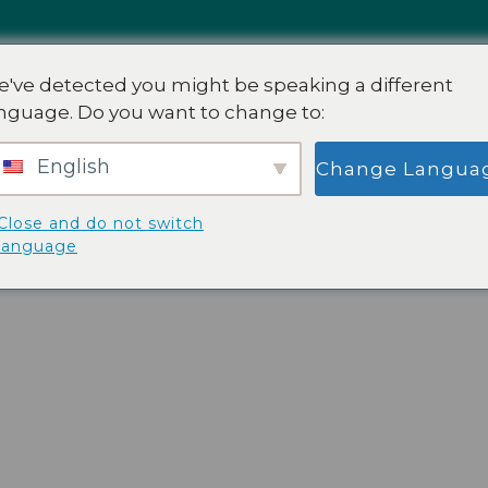
've detected you might be speaking a different
METHODE
WORKSHOPS
DOORBREKE
nguage. Do you want to change to:
English
Change Langua
Close and do not switch
language