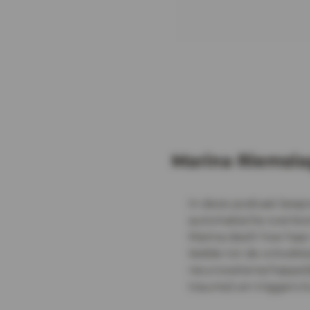
Marina Riemsla
In deze podcast besp
automatische overlev
Marina deelt hoe haar
leidde tot de ontwik
neurowetenschappelijk
trauma’s en triggers