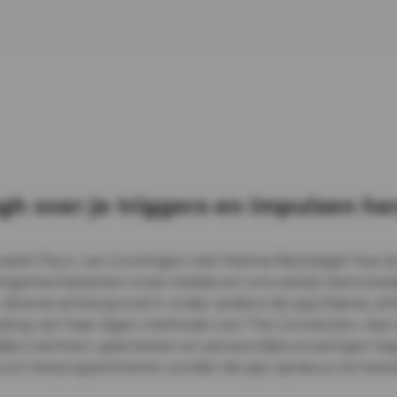
gh over je triggers en impulsen 
reekt Fleur van Groningen met Marina Riemslagh hoe st
ingsmechanismen onze relaties en ons welzijn beïnvloe
 diverse achtergrond in onder andere de psychiatrie, e
keling van haar eigen methode Live The Connection. Aan
e inzichten, spiertesten en persoonlijke ervaringen legt
 kunt herprogrammeren zonder de pijn opnieuw te hoev