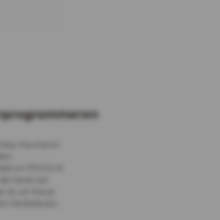
herprogrammeren
ress, trauma en
den.
thiek en PSYCH-K
 de hand van
 ze uit hoe je
en herbeleven.