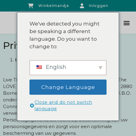
Winkelmandje
Inloggen
We've detected you might
be speaking a different
language. Do you want to
Privacybeleid
change to:
INLEIDING
English
Live The Connection met maatschappelijke zetel The
LOVE Method GCV, met maatschappelijke zetel te 2880
Change Language
Bornem, Puursesteenweg 10, ingeschreven in de K.B.O.
onder nummer 0834.195.347 (hierna “Live The
Close and do not switch
Connection”) respecteert, als
language
verwerkingsverantwoordelijke van uw
Persoonsgegevens, uw recht op bescherming van uw
persoonsgegevens en zorgt voor een optimale
bescherming van uw gegevens.