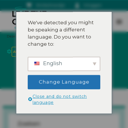
Winkelmandje
Inloggen
We've detected you might
be speaking a different
language. Do you want to
Deze website maakt gebruik van cookies.
Privacyverklaring
change to:
Alleen functioneel
Alles accepteren
Vlaanderen
English
Change Language
Close and do not switch
language
Zoeken