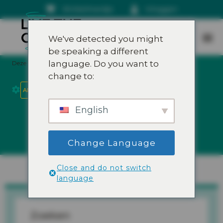
Winkelmandje
Inloggen
We've detected you might
be speaking a different
language. Do you want to
Deze website maakt gebruik van cookies.
Privacyverklaring
change to:
Alleen functioneel
Alles accepteren
Zeeland
English
Change Language
Close and do not switch
language
Zoeken