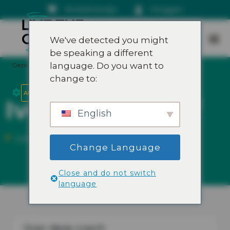
Winkelmandje
Inloggen
We've detected you might
be speaking a different
language. Do you want to
Deze website maakt gebruik van cookies.
Privacyverklaring
change to:
Alleen functioneel
Alles accepteren
Ivette de Groof
English
Locatie:
Vlaams Brabant
Change Language
Close and do not switch
language
Over deze coach