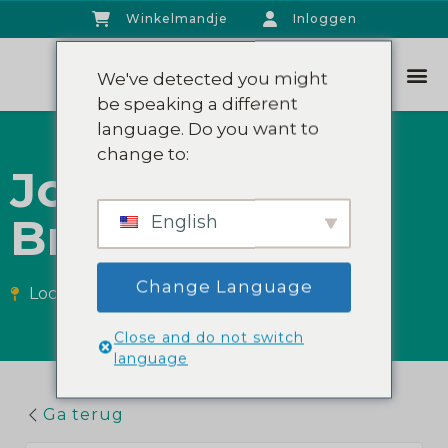
Winkelmandje
Inloggen
We've detected you might
be speaking a different
language. Do you want to
change to:
Jolan van den
Broek
English
Change Language
Locatie:
Noord-Holland
Close and do not switch
language
Ga terug