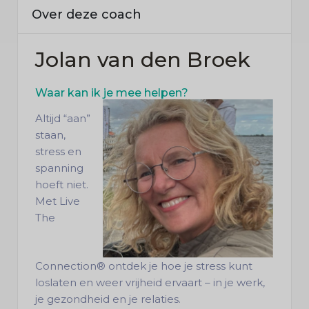
Over deze coach
Jolan van den Broek
Waar kan ik je mee helpen?
Altijd “aan”
staan,
stress en
spanning
hoeft niet.
Met Live
The
Connection® ontdek je hoe je stress kunt
loslaten en weer vrijheid ervaart – in je werk,
je gezondheid en je relaties.