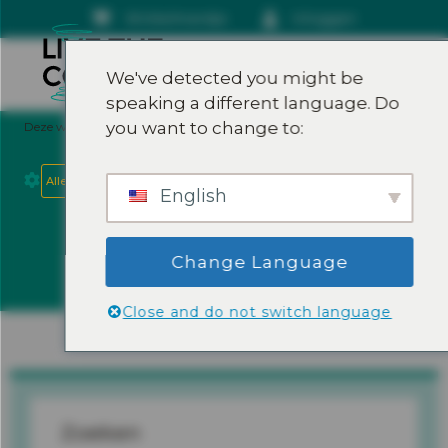
Winkelmandje
Inloggen
We've detected you might be
speaking a different language. Do
you want to change to:
Deze website maakt gebruik van cookies.
Privacyverklaring
Ontstress
Alleen functioneel
Alles accepteren
English
Teacher
Change Language
Close and do not switch language
Zoeken