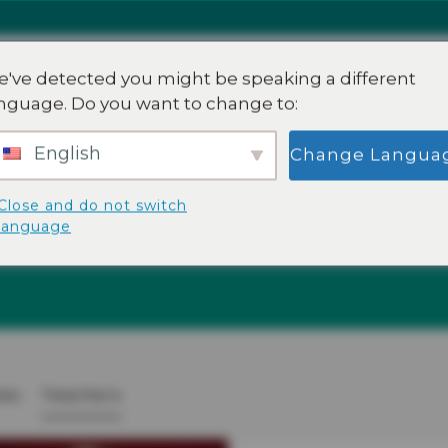
've detected you might be speaking a different
METHODE
WORKSHOPS
DOORBREKE
nguage. Do you want to change to:
English
Change Langua
Close and do not switch
Gelderland
language
es
Teachers