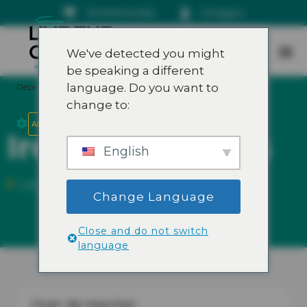
Winkelmandje
Inloggen
We've detected you might
be speaking a different
language. Do you want to
Deze website maakt gebruik van cookies.
Privacyverklaring
change to:
Alleen functioneel
Alles accepteren
Irene Pennings
English
Locatie:
Noord-Holland
Change Language
Close and do not switch
language
Over de teacher