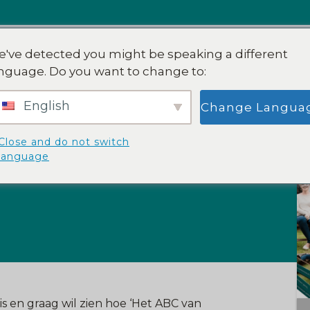
've detected you might be speaking a different
METHODE
WORKSHOPS
DOORBREKE
nguage. Do you want to change to:
English
Change Langua
t Ontstress-
Close and do not switch
language
is en graag wil zien hoe ‘Het ABC van