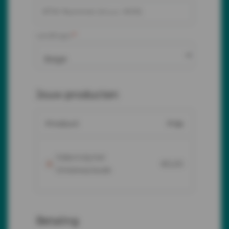
Land/regio
*
Jouw producten
Prijs
Product
Video's bij het
€
0,00
Ontstress-boek
Betaling