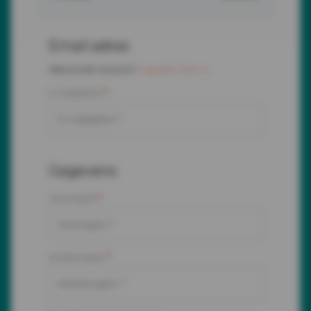
Email adres
Heb je al een account?
Log dan hier in
E-mailadres
*
Gegevens
Voornaam
*
Achternaam
*