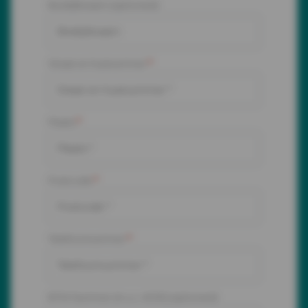
Bedrijfsnaam
(optioneel)
Straat en huisnummer
*
Plaats
*
Postcode
*
Telefoonnummer
*
BTW Nummer (m.u.v. KOR)
(optioneel)