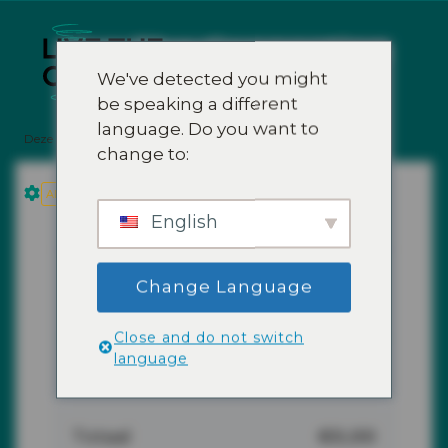
Live The Connection
We've detected you might
Stop stress. Create Your Life.
be speaking a different
language. Do you want to
Deze website maakt gebruik van cookies.
change to:
Privacyverklaring
Alleen functioneel
Alles accepteren
€
0,00
Toon besteloverzicht
English
Video's bij het
Change Language
€
0,00
× 1
Ontstress-boek
Close and do not switch
language
Subtotaal
€
0,00
Totaal
€
0,00